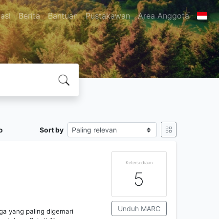
asi
Berita
Bantuan
Pustakawan
Area Anggota
o
Sort by
s
Ketersediaan
5
Unduh MARC
ga yang paling digemari