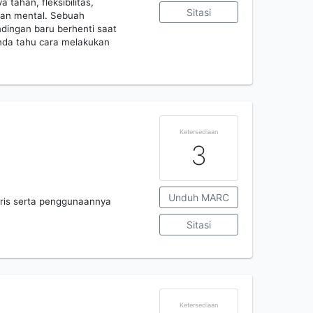
tahan, fleksibilitas,
Sitasi
nan mental. Sebuah
ndingan baru berhenti saat
nda tahu cara melakukan
Ketersediaan
3
Unduh MARC
ris serta penggunaannya
Sitasi
Ketersediaan