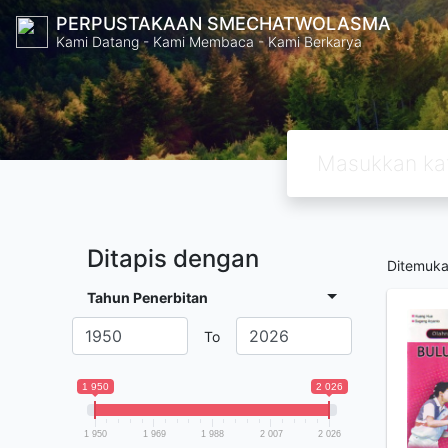
PERPUSTAKAAN SMECHATWOLASMA
Kami Datang - Kami Membaca - Kami Berkarya
Ditapis dengan
Ditemuk
Tahun Penerbitan
To
1 950
2 026
1 950
1 969
1 988
2 007
2 026