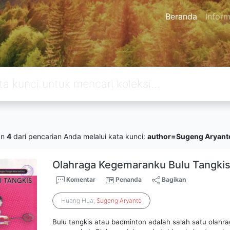
Beranda
Inform
an
4
dari pencarian Anda melalui kata kunci:
author=Sugeng Aryant
Olahraga Kegemaranku Bulu Tangki
Komentar
Penanda
Bagikan
Huang Hua,
Sugeng
Aryanto
Bulu tangkis atau badminton adalah salah satu olahra