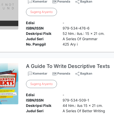
Komentar
Penanda
Bagikan
Sugeng
Aryanto
Edisi
-
ISBN/ISSN
979-534-476-6
Deskripsi Fisik
52 hlm.: ilus.: 15 x 21 cm.
Judul Seri
A Series Of Grammar
No. Panggil
425 Ary i
A Guide To Write Descriptive Texts
Komentar
Penanda
Bagikan
Sugeng
Aryanto
Edisi
-
ISBN/ISSN
979-534-509-1
Deskripsi Fisik
44 hlm.: ilus 15 x 21 cm.
Judul Seri
A Series Of Better Writing