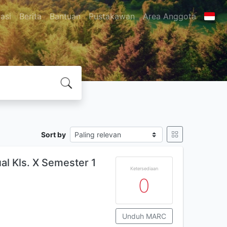
asi
Berita
Bantuan
Pustakawan
Area Anggota
Sort by
al Kls. X Semester 1
Ketersediaan
0
Unduh MARC