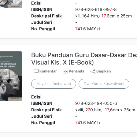
Edisi
-
ISBN/ISSN
9
7
8-623-619-99
7
-8
Deskripsi Fisik
xii, 164 hlm,: 1
7
,6cm x 25cm
Judul Seri
-
No. Panggil
7
41.6 MAY d
Buku Panduan Guru Dasar-Dasar De
Visual Kls. X (E-Book)
Komentar
Penanda
Bagikan
Maylinda Ambarwati
Dwi Kurnia Kuswahyuni
Edisi
-
ISBN/ISSN
9
7
8-623-194-050-6
Deskripsi Fisik
xviii, 2
7
0 hlm,: 1
7
,6cm x 25cm.
Judul Seri
-
No. Panggil
7
41.6 MAY b