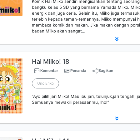
Komik Hai Miiko sendiri mengisahkan tentang seorang
bangku kelas 5 SD yang bernama Yamada Miiko. Mii
energik dan juga ceria. Selain itu, Miiko juga termas
terlebih kepada teman-temannya. Miiko mempunyai h
membaca komik dan makan. Jika makan dengan porsi 
badan Miiko akan sangat…
Hai Miiko! 18
Komentar
Penanda
Bagikan
Ono Eriko
“Ayo pilih jari Miiko! Mau ibu jari, telunjuk,jari tengah,
Semuanya mewakili perasaanmu, lho!”