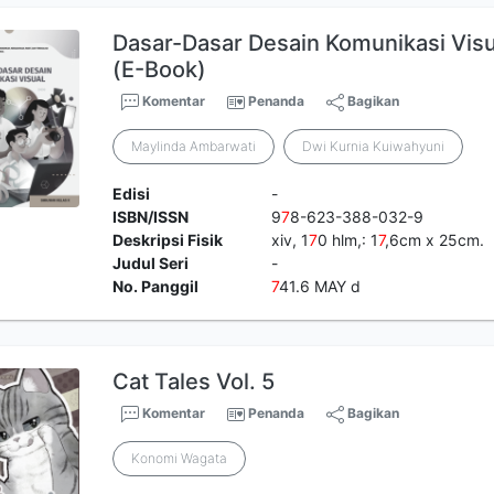
Dasar-Dasar Desain Komunikasi Visu
(E-Book)
Komentar
Penanda
Bagikan
Maylinda Ambarwati
Dwi Kurnia Kuiwahyuni
Edisi
-
ISBN/ISSN
9
7
8-623-388-032-9
Deskripsi Fisik
xiv, 1
7
0 hlm,: 1
7
,6cm x 25cm.
Judul Seri
-
No. Panggil
7
41.6 MAY d
Cat Tales Vol. 5
Komentar
Penanda
Bagikan
Konomi Wagata