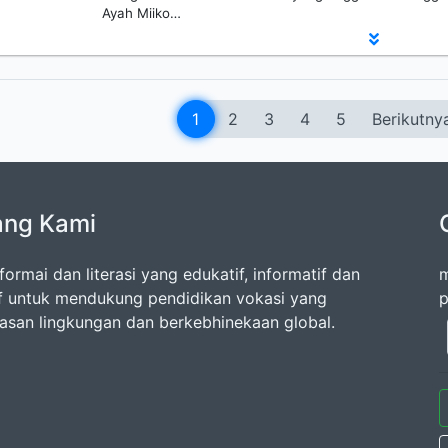
Ayah Miiko…
1
2
3
4
5
Berikutny
ang Kami
formai dan literasi yang edukatif, informatif dan
m
if untuk mendukung pendidikan vokasi yang
p
san lingkungan dan berkebhinekaan global.