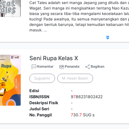
Cat Tales adalah seri manga Jepang yang ditulis dan d
Wagat. Seri manga ini mengisahkan tentang Nao Kaz
biasa yang secara tiba-tiba mengalami kecelakaan lalu
kucing! Pada awalnya, itu semua menyenangkan dan p
dengan bentuk barunya, tetapi kemudian kebaruan hil
masuk. …
Seni Rupa Kelas X
Komentar
Penanda
Bagikan
Sugiyanto
M. Hasan Basori
Edisi
-
ISBN/ISSN
9
7
86231802422
Deskripsi Fisik
-
Judul Seri
-
No. Panggil
7
30.
7
SUG s