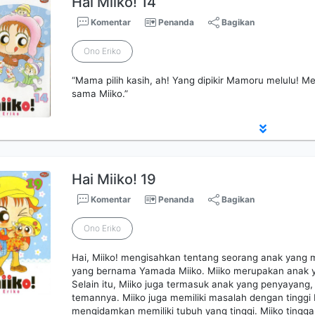
Hai Miiko! 14
Komentar
Penanda
Bagikan
Ono Eriko
“Mama pilih kasih, ah! Yang dipikir Mamoru melulu!
sama Miiko.”
Hai Miiko! 19
Komentar
Penanda
Bagikan
Ono Eriko
Hai, Miiko! mengisahkan tentang seorang anak yang m
yang bernama Yamada Miiko. Miiko merupakan anak ya
Selain itu, Miiko juga termasuk anak yang penyayang,
temannya. Miiko juga memiliki masalah dengan tinggi
mengidamkan memiliki tubuh yang tinggi. Miiko tingg