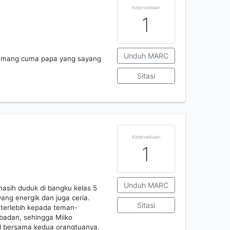
Ketersediaan
1
Unduh MARC
 Memang cuma papa yang sayang
Sitasi
Ketersediaan
1
Unduh MARC
asih duduk di bangku kelas 5
ng energik dan juga ceria.
Sitasi
 terlebih kepada teman-
 badan, sehingga Miiko
al bersama kedua orangtuanya.