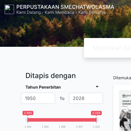
PERPUSTAKAAN SMECHATWOLASMA
Kami Datang - Kami Membaca - Kami Berkarya
Ditapis dengan
Ditemuk
Tahun Penerbitan
To
1 950
2 026
1 950
1 969
1 988
2 007
2 026