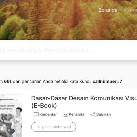
Beranda
Inform
an
661
dari pencarian Anda melalui kata kunci:
callnumber=7
Dasar-Dasar Desain Komunikasi Visu
(E-Book)
Komentar
Penanda
Bagikan
Maylinda Ambarwati