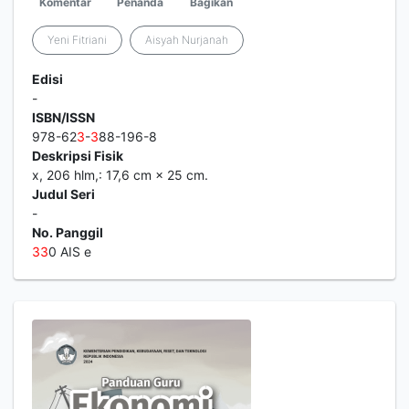
Komentar
Penanda
Bagikan
Yeni Fitriani
Aisyah Nurjanah
Edisi
-
ISBN/ISSN
978-62
3
-
3
88-196-8
Deskripsi Fisik
x, 206 hlm,: 17,6 cm × 25 cm.
Judul Seri
-
No. Panggil
3
3
0 AIS e