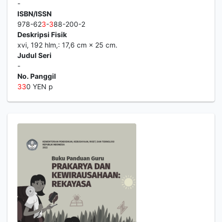
-
ISBN/ISSN
978-62
3
-
3
88-200-2
Deskripsi Fisik
xvi, 192 hlm,: 17,6 cm × 25 cm.
Judul Seri
-
No. Panggil
3
3
0 YEN p