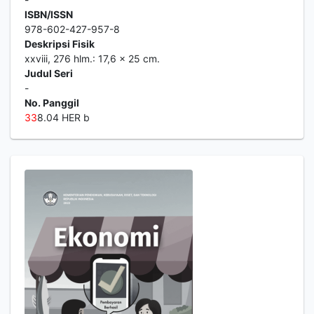
ISBN/ISSN
978-602-427-957-8
Deskripsi Fisik
xxviii, 276 hlm.: 17,6 x 25 cm.
Judul Seri
-
No. Panggil
3
3
8.04 HER b