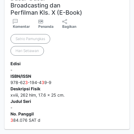
Broadcasting dan
Perfilman Kls. X (E-Book)
Komentar
Penanda
Bagikan
Satrio Pamungkas
Hari Setiawan
Edisi
-
ISBN/ISSN
978-62
3
-194-4
3
9-9
Deskripsi Fisik
xviii, 262 hlm, 17.6 × 25 cm.
Judul Seri
-
No. Panggil
3
84.076 SAT d