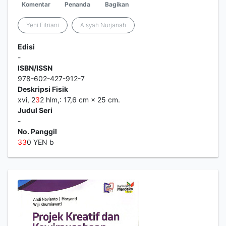
Komentar
Penanda
Bagikan
Yeni Fitriani
Aisyah Nurjanah
Edisi
-
ISBN/ISSN
978-602-427-912-7
Deskripsi Fisik
xvi, 2
3
2 hlm,: 17,6 cm × 25 cm.
Judul Seri
-
No. Panggil
3
3
0 YEN b