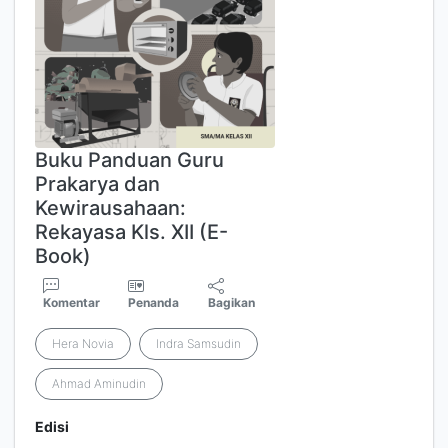
Buku Panduan Guru
Prakarya dan
Kewirausahaan:
Rekayasa Kls. XII (E-
Book)
Komentar
Penanda
Bagikan
Hera Novia
Indra Samsudin
Ahmad Aminudin
Edisi
-