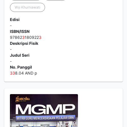
Wiji Khurniawati
Edisi
-
ISBN/ISSN
97862
3
180922
3
Deskripsi Fisik
-
Judul Seri
-
No. Panggil
3
3
8.04 AND p