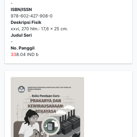
-
ISBN/ISSN
978-602-427-908-0
Deskripsi Fisik
xxvi, 270 hlm.: 17,6 x 25 cm.
Judul Seri
-
No. Panggil
3
3
8.04 IND b