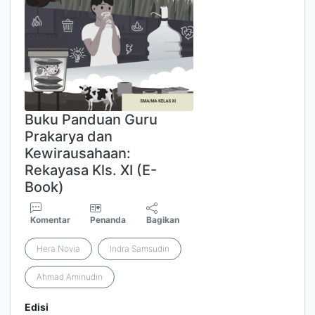
Buku Panduan Guru
Prakarya dan
Kewirausahaan:
Rekayasa Kls. XI (E-
Book)
Komentar
Penanda
Bagikan
Hera Novia
Indra Samsudin
Ahmad Aminudin
Edisi