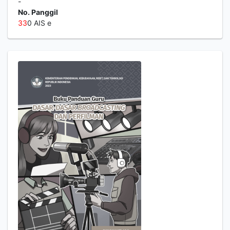
-
No. Panggil
3
3
0 AIS e