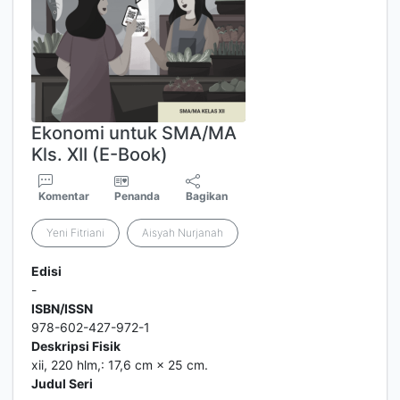
Ekonomi untuk SMA/MA
Kls. XII (E-Book)
Komentar
Penanda
Bagikan
Yeni Fitriani
Aisyah Nurjanah
Edisi
-
ISBN/ISSN
978-602-427-972-1
Deskripsi Fisik
xii, 220 hlm,: 17,6 cm × 25 cm.
Judul Seri