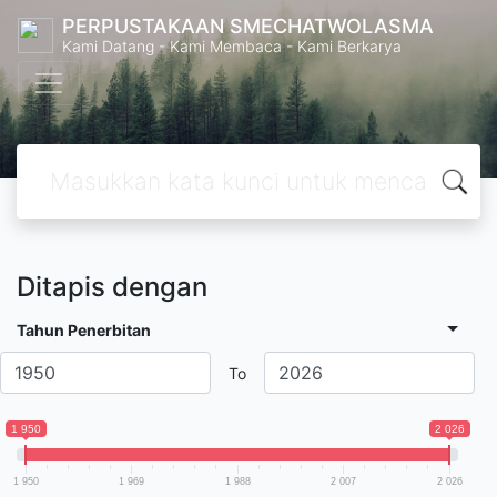
PERPUSTAKAAN SMECHATWOLASMA
Kami Datang - Kami Membaca - Kami Berkarya
Ditapis dengan
Tahun Penerbitan
To
1 950
2 026
1 950
1 969
1 988
2 007
2 026