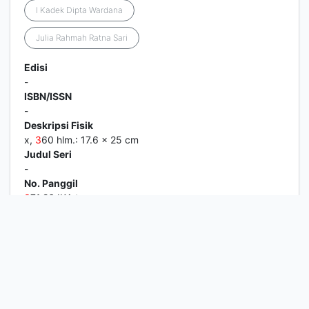
I Kadek Dipta Wardana
Julia Rahmah Ratna Sari
Edisi
-
ISBN/ISSN
-
Deskripsi Fisik
x,
3
60 hlm.: 17.6 x 25 cm
Judul Seri
-
No. Panggil
3
71.26 IKA t
1
2
3
4
5
Berikutnya
Hal. Akhir