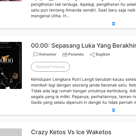
penglihatan tak terduga. Apalagi, penglihatan itu sela
satu pun tentang Amanda sendiri. Saat baru saja naik
mengenal Utha. H…
00.00: Sepasang Luka Yang Berakhi
Komentar
Penanda
Bagikan
Ameylia Falensia
Kehidupan Lengkara Putri Langit berubah kacau set
menikah lagi dengan seorang janda beranak satu. Keb
Tidak ada lagi rumah hangat untuknya berlindung. Adik
segala yang ia miliki. Papanya, perhatiannya, teman
Gadis yang selalu dipenuhi iri dengki itu tidak pern
Crazy Ketos Vs Ice Waketos