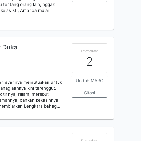
lu tentang orang lain, nggak
 kelas XII, Amanda mulai
r Duka
Ketersediaan
2
Unduh MARC
elah ayahnya memutuskan untuk
ahagiaannya kini terenggut.
Sitasi
 tirinya, Nilam, merebut
-temannya, bahkan kekasihnya.
ah membiarkan Lengkara bahag…
Ketersediaan