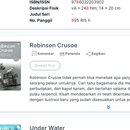
ISBN/ISSN
97
8
6022203902
Deskripsi Fisik
viii + 24
8
hlm; 14 x 20 cm
Judul Seri
-
No. Panggil
8
95 RIS h
Robinson Crusoe
Komentar
Penanda
Bagikan
Stewart Ross
Robinson Crusoe tidak pernah bisa menebak apa yang
seorang pelaut untuknya. Cari tahu bagaimana dia me
perbudakan, dan kapal karam, dan bertahan selama d
pulau terpencil. Kisah mendebarkan ini telah dicerita
dengan ilustrasi baru yang sudah disesuaikan untuk
Under Water