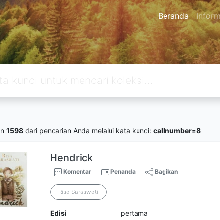
Beranda
Inform
an
1598
dari pencarian Anda melalui kata kunci:
callnumber=8
Hendrick
Komentar
Penanda
Bagikan
Risa Saraswati
Edisi
pertama