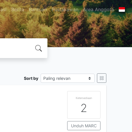
asi
Berita
Bantuan
Pustakawan
Area Anggota
Sort by
Ketersediaan
2
Unduh MARC