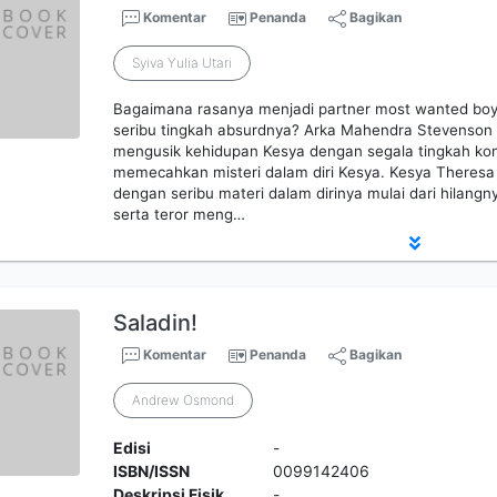
Komentar
Penanda
Bagikan
Syiva Yulia Utari
Bagaimana rasanya menjadi partner most wanted boy
seribu tingkah absurdnya? Arka Mahendra Stevenson 
mengusik kehidupan Kesya dengan segala tingkah k
memecahkan misteri dalam diri Kesya. Kesya Theresa
dengan seribu materi dalam dirinya mulai dari hilang
serta teror meng…
Saladin!
Komentar
Penanda
Bagikan
Andrew Osmond
Edisi
-
ISBN/ISSN
0099142406
Deskripsi Fisik
-