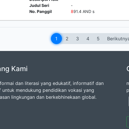
Judul Seri
-
No. Panggil
8
91.4 AND s
1
2
3
4
5
Berikutny
ang Kami
formai dan literasi yang edukatif, informatif dan
m
if untuk mendukung pendidikan vokasi yang
p
san lingkungan dan berkebhinekaan global.