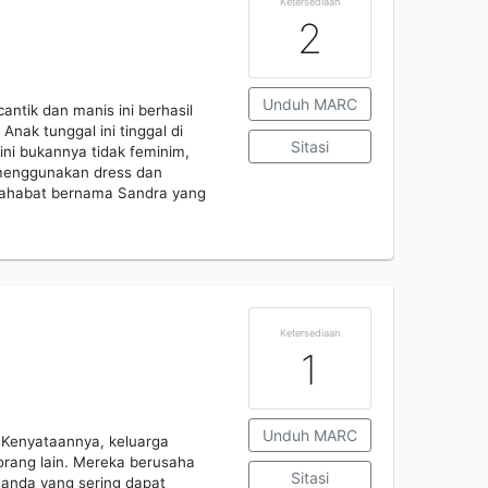
Ketersediaan
2
Unduh MARC
cantik dan manis ini berhasil
nak tunggal ini tinggal di
Sitasi
ni bukannya tidak feminim,
a menggunakan dress dan
 sahabat bernama Sandra yang
Ketersediaan
1
Unduh MARC
 Kenyataannya, keluarga
rang lain. Mereka berusaha
Sitasi
anda yang sering dapat