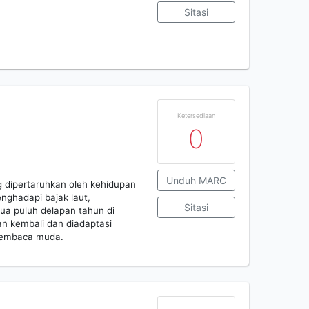
Sitasi
Ketersediaan
0
Unduh MARC
 dipertaruhkan oleh kehidupan
nghadapi bajak laut,
Sitasi
ua puluh delapan tahun di
kan kembali dan diadaptasi
 pembaca muda.