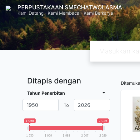
PERPUSTAKAAN SMECHATWOLASMA
Kami Datang - Kami Membaca - Kami Berkarya
Ditapis dengan
Ditemuk
Tahun Penerbitan
To
1 950
2 026
1 950
1 969
1 988
2 007
2 026