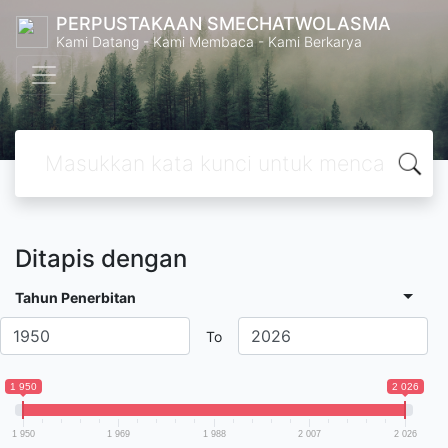
PERPUSTAKAAN SMECHATWOLASMA
Kami Datang - Kami Membaca - Kami Berkarya
Ditapis dengan
Tahun Penerbitan
To
1 950
2 026
1 950
1 969
1 988
2 007
2 026