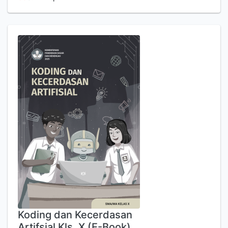
Koding dan Kecerdasan
Artifsial Kls. X (E-Book)