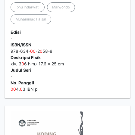
Ibnu Indarwati
Marwondo
Muhammad Faisal
Edisi
-
ISBN/ISSN
978-634-
0
0
-2
0
58-8
Deskripsi Fisik
xiv, 3
0
6 hlm.: 17,6 × 25 cm
Judul Seri
-
No. Panggil
0
0
4.
0
3 IBN p