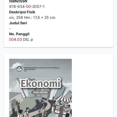
ISBN/ISSN
978-634-
0
0
-2
0
57-1
Deskripsi Fisik
xiv, 258 hlm.: 17,6 × 25 cm.
Judul Seri
-
No. Panggil
0
0
4.
0
3 DEL p