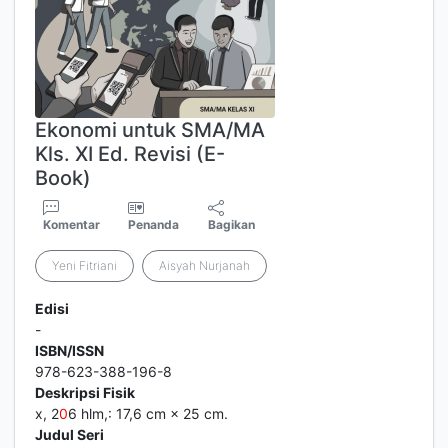
Ekonomi untuk SMA/MA
Kls. XI Ed. Revisi (E-
Book)
Komentar
Penanda
Bagikan
Yeni Fitriani
Aisyah Nurjanah
Edisi
-
ISBN/ISSN
978-623-388-196-8
Deskripsi Fisik
x, 2
0
6 hlm,: 17,6 cm × 25 cm.
Judul Seri