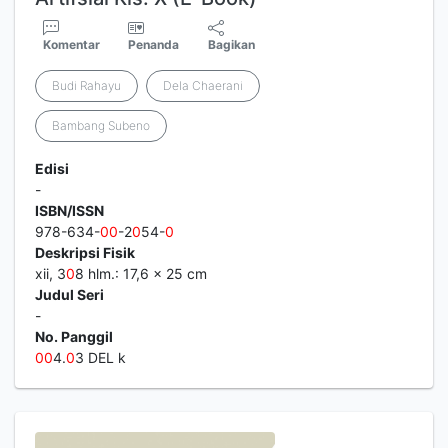
Komentar
Penanda
Bagikan
Budi Rahayu
Dela Chaerani
Bambang Subeno
Edisi
-
ISBN/ISSN
978-634-
0
0
-2
0
54-
0
Deskripsi Fisik
xii, 3
0
8 hlm.: 17,6 × 25 cm
Judul Seri
-
No. Panggil
0
0
4.
0
3 DEL k