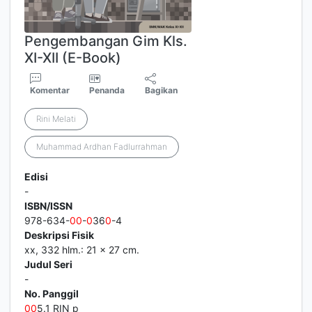
Pengembangan Gim Kls.
XI-XII (E-Book)
Komentar
Penanda
Bagikan
Rini Melati
Muhammad Ardhan Fadlurrahman
Edisi
-
ISBN/ISSN
978-634-
0
0
-
0
36
0
-4
Deskripsi Fisik
xx, 332 hlm.: 21 x 27 cm.
Judul Seri
-
No. Panggil
0
0
5.1 RIN p