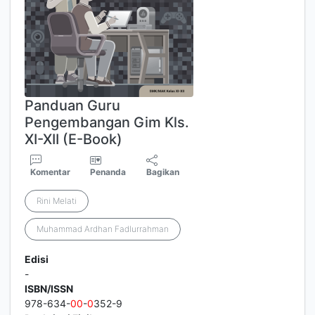
Panduan Guru
Pengembangan Gim Kls.
XI-XII (E-Book)
Komentar
Penanda
Bagikan
Rini Melati
Muhammad Ardhan Fadlurrahman
Edisi
-
ISBN/ISSN
978-634-
0
0
-
0
352-9