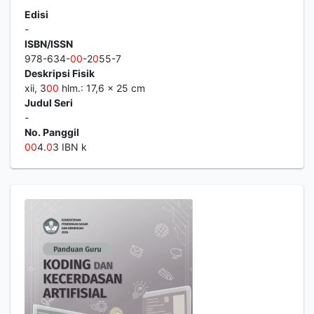
Edisi
-
ISBN/ISSN
978-634-
0
0
-2
0
55-7
Deskripsi Fisik
xii, 3
0
0
hlm.: 17,6 × 25 cm
Judul Seri
-
No. Panggil
0
0
4.
0
3 IBN k