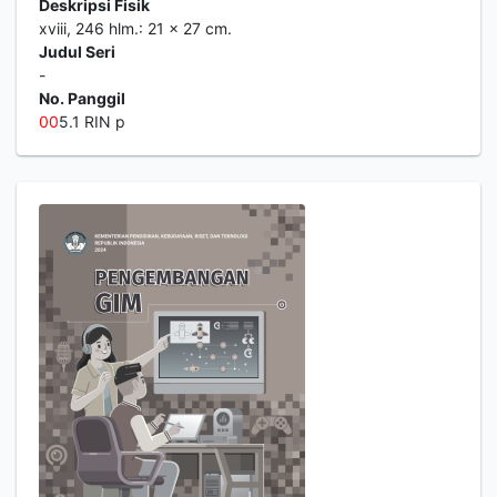
Deskripsi Fisik
xviii, 246 hlm.: 21 x 27 cm.
Judul Seri
-
No. Panggil
0
0
5.1 RIN p