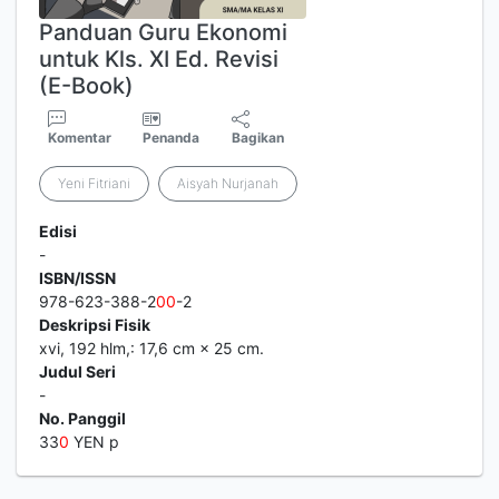
Panduan Guru Ekonomi
untuk Kls. XI Ed. Revisi
(E-Book)
Komentar
Penanda
Bagikan
Yeni Fitriani
Aisyah Nurjanah
Edisi
-
ISBN/ISSN
978-623-388-2
0
0
-2
Deskripsi Fisik
xvi, 192 hlm,: 17,6 cm × 25 cm.
Judul Seri
-
No. Panggil
33
0
YEN p