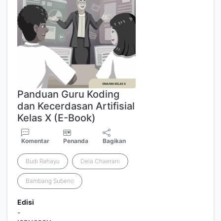
Panduan Guru Koding
dan Kecerdasan Artifisial
Kelas X (E-Book)
Komentar
Penanda
Bagikan
Budi Rahayu
Dela Chaerani
Bambang Subeno
Edisi
-