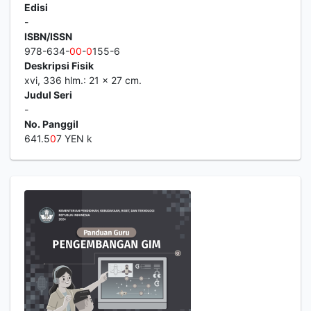
Edisi
-
ISBN/ISSN
978-634-
0
0
-
0
155-6
Deskripsi Fisik
xvi, 336 hlm.: 21 x 27 cm.
Judul Seri
-
No. Panggil
641.5
0
7 YEN k