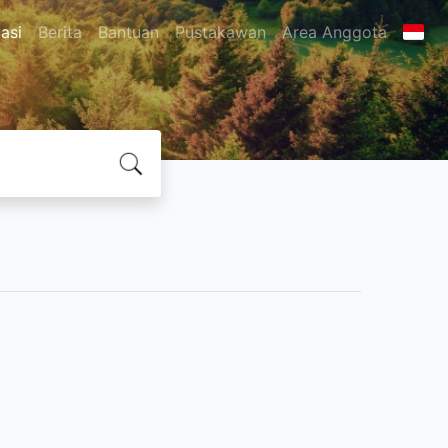
asi
Berita
Bantuan
Pustakawan
Area Anggota