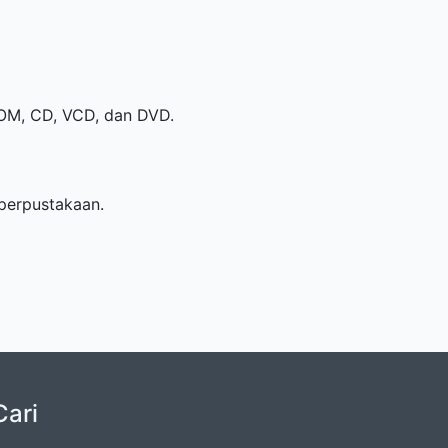
-ROM, CD, VCD, dan DVD.
perpustakaan.
Cari