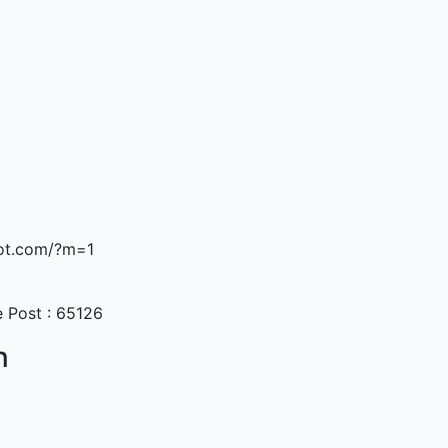
pot.com/?m=1
 Post : 65126
n