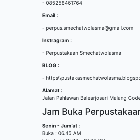
- 085258461764
Email :
- perpus.smechatwolasma@gmail.com
Instragram :
- Perpustakaan Smechatwolasma
BLOG :
- https\\pustakasmechatwolasma.blogs
Alamat :
Jalan Pahlawan Balearjosari Malang Code
Jam Buka Perpustakaa
Senin - Jum'at :
Buka : 06.45 AM