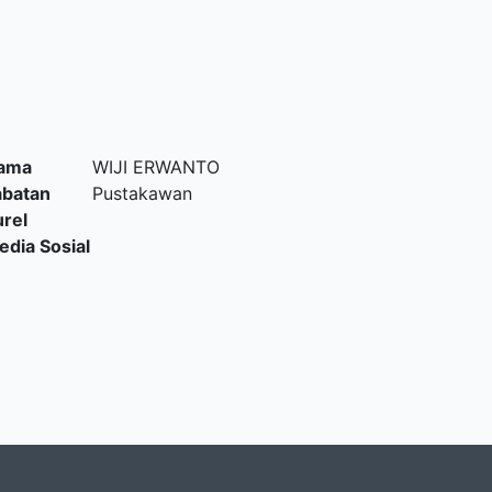
ama
WIJI ERWANTO
abatan
Pustakawan
urel
edia Sosial