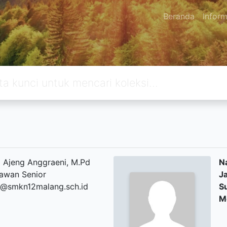
Beranda
Inform
a Ajeng Anggraeni, M.Pd
N
awan Senior
J
a@smkn12malang.sch.id
S
M