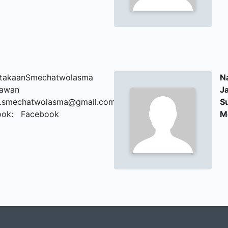
stakaanSmechatwolasma
N
kawan
J
s.smechatwolasma@gmail.com
S
ook: Facebook
M