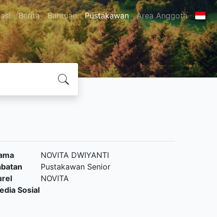
asi
Berita
Bantuan
Pustakawan
Area Anggota
ama
NOVITA DWIYANTI
abatan
Pustakawan Senior
urel
NOVITA
edia Sosial