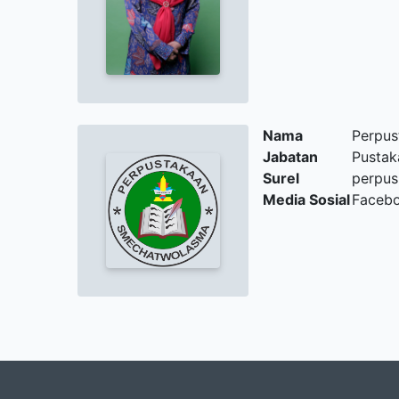
Nama
Perpu
Jabatan
Pusta
Surel
perpu
Media Sosial
Faceb