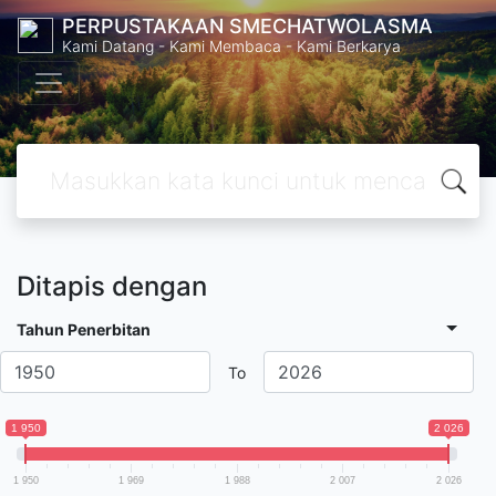
PERPUSTAKAAN SMECHATWOLASMA
Kami Datang - Kami Membaca - Kami Berkarya
Ditapis dengan
Tahun Penerbitan
To
1 950
2 026
1 950
1 969
1 988
2 007
2 026