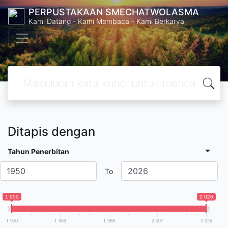
PERPUSTAKAAN SMECHATWOLASMA
Kami Datang - Kami Membaca - Kami Berkarya
Ditapis dengan
Tahun Penerbitan
To
1 950
2 026
1 950
1 969
1 988
2 007
2 026