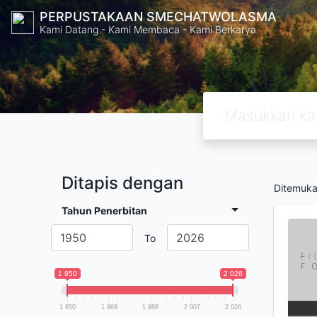
PERPUSTAKAAN SMECHATWOLASMA
Kami Datang - Kami Membaca - Kami Berkarya
Ditapis dengan
Ditemuk
Tahun Penerbitan
To
1 950
2 026
1 950
1 969
1 988
2 007
2 026