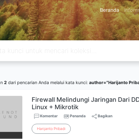
Beranda
Inform
an
2
dari pencarian Anda melalui kata kunci:
author="Harijanto Prib
Firewall Melindungi Jaringan Dari
Linux + Mikrotik
Komentar
Penanda
Bagikan
Harijanto
Pribadi