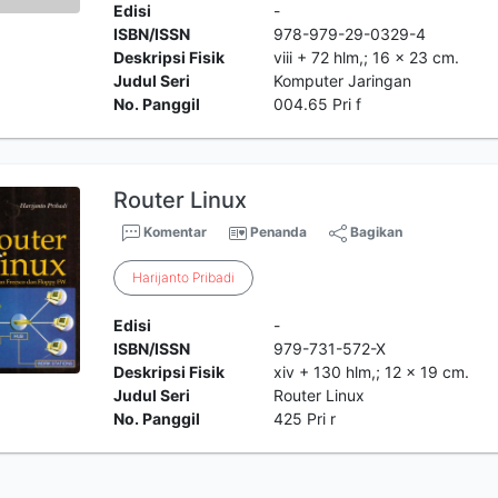
Edisi
-
ISBN/ISSN
978-979-29-0329-4
Deskripsi Fisik
viii + 72 hlm,; 16 x 23 cm.
Judul Seri
Komputer Jaringan
No. Panggil
004.65 Pri f
Router Linux
Komentar
Penanda
Bagikan
Harijanto
Pribadi
Edisi
-
ISBN/ISSN
979-731-572-X
Deskripsi Fisik
xiv + 130 hlm,; 12 x 19 cm.
Judul Seri
Router Linux
No. Panggil
425 Pri r