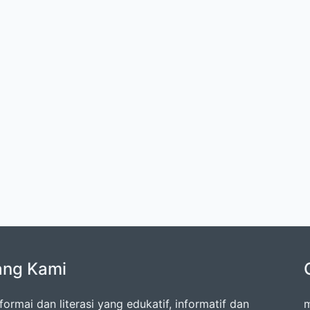
ang Kami
formai dan literasi yang edukatif, informatif dan
m