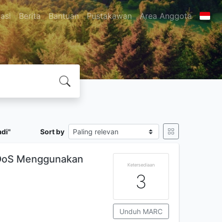
asi
Berita
Bantuan
Pustakawan
Area Anggota
adi"
Sort by
 DDoS Menggunakan
Ketersediaan
3
Unduh MARC