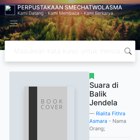
PERPUSTAKAAN SMECHATWOLASMA
Kami Datang - Kami Membaca - Kami Berkarya
Suara di
Balik
Jendela
Rialita Fithra
Asmara
- Nama
Orang;