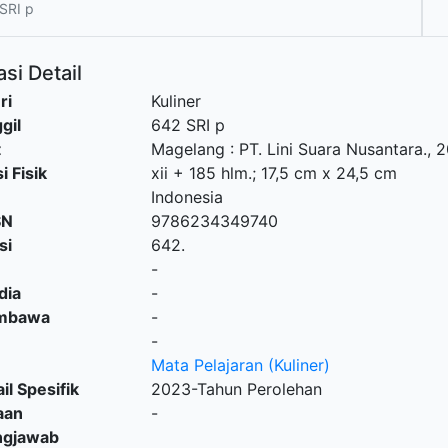
SRI p
si Detail
ri
Kuliner
gil
642 SRI p
t
Magelang
:
PT. Lini Suara Nusantara
.,
2
i Fisik
xii + 185 hlm.; 17,5 cm x 24,5 cm
Indonesia
SN
9786234349740
si
642.
-
dia
-
embawa
-
-
Mata Pelajaran (Kuliner)
il Spesifik
2023-Tahun Perolehan
aan
-
ngjawab