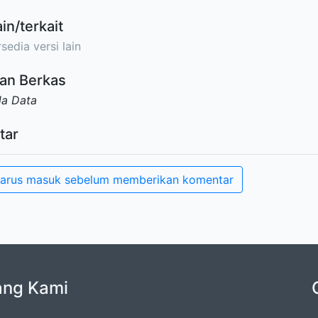
ain/terkait
sedia versi lain
an Berkas
da Data
tar
arus masuk sebelum memberikan komentar
ang Kami