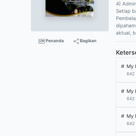
4) Admi
Setiap b
Pembela
dipaham
aktual, 
Penanda
Bagikan
Keters
#
My L
642 
#
My L
642 
#
My L
642 