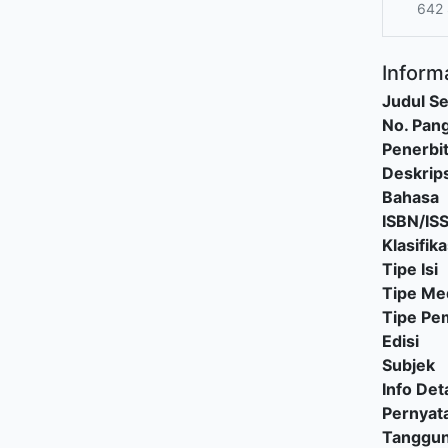
642 
Informa
Judul Se
No. Pang
Penerbi
Deskrips
Bahasa
ISBN/IS
Klasifika
Tipe Isi
Tipe Me
Tipe P
Edisi
Subjek
Info Deta
Pernyat
Tanggu