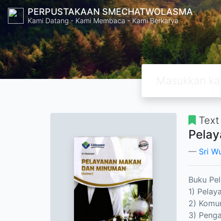
PERPUSTAKAAN SMECHATWOLASMA
Kami Datang - Kami Membaca - Kami Berkarya
Text
Pelay
Sri W
Buku Pel
1) Pela
2) Komu
3) Peng