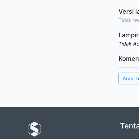
Versi l
Tidak ter
Lampir
Tidak A
Komen
Anda h
Tent