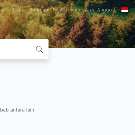
asi
Berita
Bantuan
Pustakawan
Area Anggota
bab antara lain