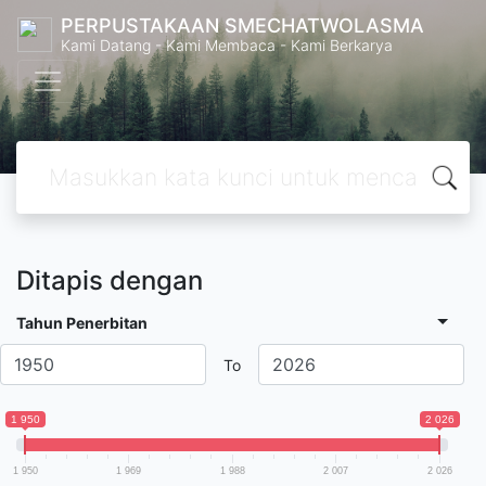
PERPUSTAKAAN SMECHATWOLASMA
Kami Datang - Kami Membaca - Kami Berkarya
Ditapis dengan
Tahun Penerbitan
To
1 950
2 026
1 950
1 969
1 988
2 007
2 026