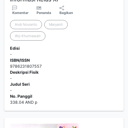
Komentar
Penanda
Bagikan
Andi Novianto
Maryanti
Wiji Khurniawati
Edisi
-
ISBN/ISSN
9786231807557
Deskripsi Fisik
-
Judul Seri
-
No. Panggil
338.04 AND p