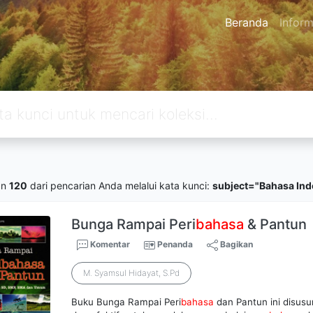
Beranda
Inform
an
120
dari pencarian Anda melalui kata kunci:
subject="Bahasa Ind
Bunga Rampai Peri
bahasa
& Pantun
Komentar
Penanda
Bagikan
M. Syamsul Hidayat, S.Pd
Buku Bunga Rampai Peri
bahasa
dan Pantun ini disusun