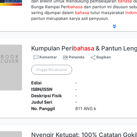
dan efektif untuk mendukung pembelajaran
bahasa
da
Bunga Rampai Peri
bahasa
dan pantun ini disusun seba
sering dijumpai dalam
bahasa
tutur masyarakat
Indon
pantun merupakan karya asli penyusun.
Kumpulan Peri
bahasa
& Pantun Len
Komentar
Penanda
Bagikan
Angga Wicaksana
Edisi
-
ISBN/ISSN
-
Deskripsi Fisik
-
Judul Seri
-
No. Panggil
811 ANG k
Nyengir Ketupat: 100% Catatan Gok