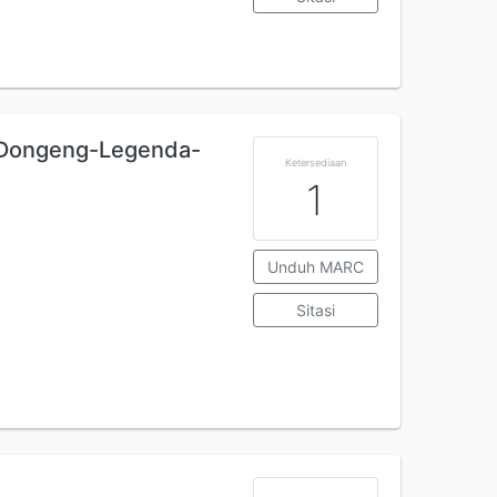
: Dongeng-Legenda-
Ketersediaan
1
Unduh MARC
Sitasi
i