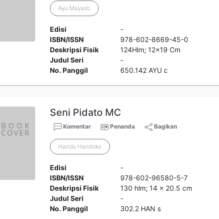
Ayu Mayasti
Edisi
-
ISBN/ISSN
978-602-8669-45-0
Deskripsi Fisik
124Hlm; 12x19 Cm
Judul Seri
-
No. Panggil
650.142 AYU c
Seni Pidato MC
Komentar
Penanda
Bagikan
Hands Handoko
Edisi
-
ISBN/ISSN
978-602-96580-5-7
Deskripsi Fisik
130 hlm; 14 x 20.5 cm
Judul Seri
-
No. Panggil
302.2 HAN s