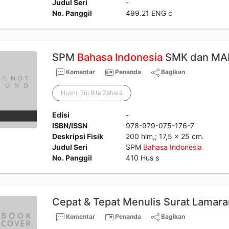
Judul Seri
-
No. Panggil
499.21 ENG c
SPM
Bahasa
Indonesia
SMK dan MA
Komentar
Penanda
Bagikan
Husni, Eni Rita Zahara
Edisi
-
ISBN/ISSN
978-979-075-176-7
Deskripsi Fisik
200 hlm,; 17,5 x 25 cm.
Judul Seri
SPM
Bahasa
Indonesia
No. Panggil
410 Hus s
Cepat & Tepat Menulis Surat Lamara
Komentar
Penanda
Bagikan