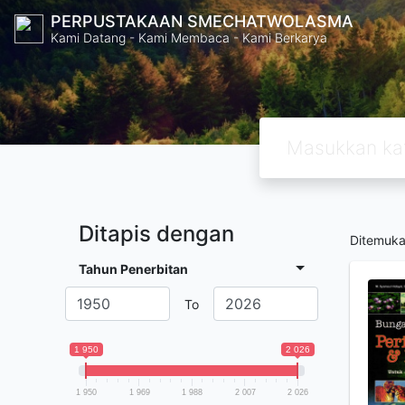
PERPUSTAKAAN SMECHATWOLASMA
Kami Datang - Kami Membaca - Kami Berkarya
Ditapis dengan
Ditemuk
Tahun Penerbitan
To
1 950
2 026
1 950
1 969
1 988
2 007
2 026