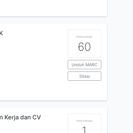
K
Ketersediaan
60
Unduh MARC
Sitasi
n Kerja dan CV
Ketersediaan
1