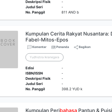
Deskripsi Fisik
-
Judul Seri
-
No. Panggil
811 AND b
Kumpulan Cerita Rakyat Nusantara
Fabel-Mitos-Epos
Komentar
Penanda
Bagikan
Yudhistira Ikranegara
Edisi
-
ISBN/ISSN
-
Deskripsi Fisik
-
Judul Seri
-
No. Panggil
398.2 YUD k
Kumpulan Peri
bahasa
Pantun & Puis