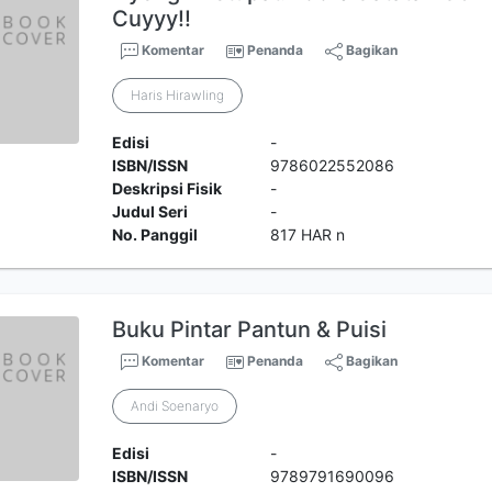
Cuyyy!!
Komentar
Penanda
Bagikan
Haris Hirawling
Edisi
-
ISBN/ISSN
9786022552086
Deskripsi Fisik
-
Judul Seri
-
No. Panggil
817 HAR n
Buku Pintar Pantun & Puisi
Komentar
Penanda
Bagikan
Andi Soenaryo
Edisi
-
ISBN/ISSN
9789791690096