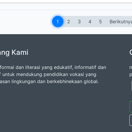
1
2
3
4
5
Berikutny
ang Kami
formai dan literasi yang edukatif, informatif dan
m
if untuk mendukung pendidikan vokasi yang
p
san lingkungan dan berkebhinekaan global.