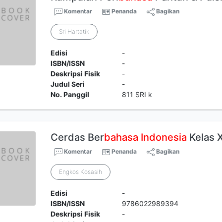
Komentar
Penanda
Bagikan
Sri Hartatik
Edisi
-
ISBN/ISSN
-
Deskripsi Fisik
-
Judul Seri
-
No. Panggil
811 SRI k
Cerdas Ber
bahasa
Indonesia
Kelas X
Komentar
Penanda
Bagikan
Engkos Kosasih
Edisi
-
ISBN/ISSN
9786022989394
Deskripsi Fisik
-