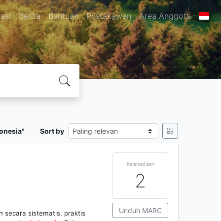
asi
Berita
Bantuan
Pustakawan
Area Anggota
onesia"
Sort by
Ketersediaan
2
Unduh MARC
 secara sistematis, praktis