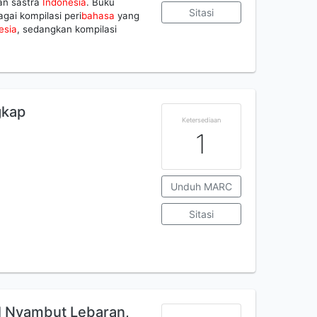
n sastra
Indonesia
. Buku
Sitasi
gai kompilasi peri
bahasa
yang
esia
, sedangkan kompilasi
gkap
Ketersediaan
1
Unduh MARC
Sitasi
il Nyambut Lebaran,